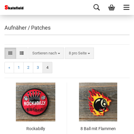
Aufnäher / Patches
Sortieren nach
8 pro Seite
«
1
2
3
4
Rockabilly
8 Ball mit Flammen